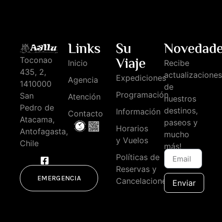
Links
Su
Novedad
Viaje
Toconao
Inicio
Recibe
435, 2,
actualizaciones
Expediciones
Agencia
1410000
de
Programación
San
Atención
nuestros
Pedro de
destinos,
Información
Contacto
Atacama,
paseos y
Horarios
Antofagasta,
mucho
y Vuelos
Chile
más!
Políticas de
Reservas y
EMERGENCIA
Cancelaciones
Enviar